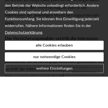
den Betrieb der Website unbedingt erforderlich. Andere
vertritt auch der Mehrfachagent zuerst die
Cookies sind optional und erweitern den
Interessen der jeweiligen Ver­si­che­rungs­un­ter­neh­
Funktionsumfang. Sie können Ihre Einwilligung jederzeit
men.
widerrufen. Nähere Informationen finden Sie in der
Datenschutzerklärung
.
Der Ver­sicherungs­makler vertritt die Interessen
alle Cookies erlauben
des Kunden:
Der Ver­sicherungs­makler ist nicht an eine
nur notwendige Cookies
bestimmte Versicherungsgesellschaft gebunden. Er
weitere Einstellungen
vertritt die Interessen des Kunden. Der Ver­
Website teilen...
sicherungs­makler kennt den Markt genau, berät
seinen Kunden bedarfsgerecht und besorgt
kostengünstige Versicherungsangebote. Das kostet
den Kunden kein Geld, denn der Makler bekommt
seine Provision vom jeweiligen Ver­si­che­rungs­un­