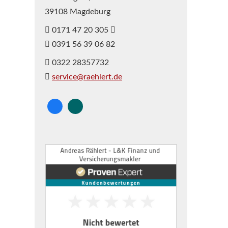
39108 Magdeburg
0171 47 20 305
0391 56 39 06 82
0322 28357732
service@raehlert.de